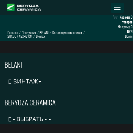
Раскрыт
навигац
Корзина
0
товаров
На сумму
0
BYN
Главная
⁄
Продукция
⁄
BELANI
⁄
Коллекционная плитка
⁄
20X50 / 42X42 CM
⁄
Винтаж
Войти
BELANI
ВИНТАЖ
BERYOZA CERAMICA
- ВЫБРАТЬ -