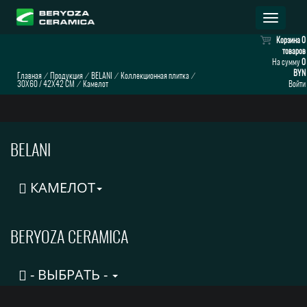
Раскрыт
навигац
Корзина
0
товаров
На сумму
0
BYN
Главная
⁄
Продукция
⁄
BELANI
⁄
Коллекционная плитка
⁄
30X60 / 42X42 CM
⁄
Камелот
Войти
BELANI
КАМЕЛОТ
BERYOZA CERAMICA
- ВЫБРАТЬ -