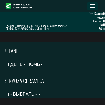
Раскрыт
навигац
Корзина
0
товаров
На сумму
0
BYN
Главная
⁄
Продукция
⁄
BELANI
⁄
Коллекционная плитка
⁄
25X50 / 42X42 (30X30) CM
⁄
День - Ночь
Войти
BELANI
ДЕНЬ - НОЧЬ
BERYOZA CERAMICA
- ВЫБРАТЬ -