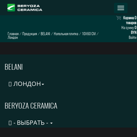
Раскрыт
навигац
Корзина
0
товаров
На сумму
0
BYN
Главная
⁄
Продукция
⁄
BELANI
⁄
Напольная плитка
⁄
10X60 CM
⁄
Лондон
Войти
BELANI
ЛОНДОН
BERYOZA CERAMICA
- ВЫБРАТЬ -