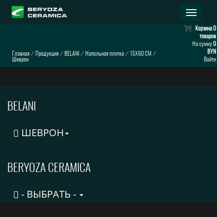
Раскрыт
навигац
Корзина
0
товаров
На сумму
0
BYN
Главная
⁄
Продукция
⁄
BELANI
⁄
Напольная плитка
⁄
15X60 СМ
⁄
Шеврон
Войти
BELANI
ШЕВРОН
BERYOZA CERAMICA
- ВЫБРАТЬ -