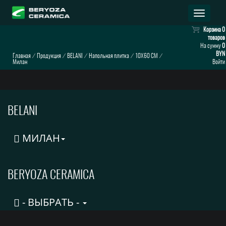
Раскрыт
навигац
Корзина
0
товаров
На сумму
0
BYN
Главная
⁄
Продукция
⁄
BELANI
⁄
Напольная плитка
⁄
10X60 CM
⁄
Милан
Войти
BELANI
МИЛАН
BERYOZA CERAMICA
- ВЫБРАТЬ -