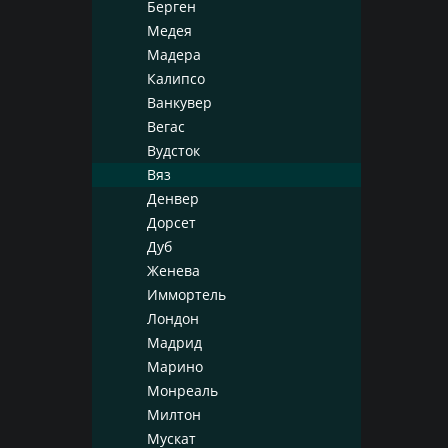
Берген
Медея
Мадера
Калипсо
Ванкувер
Вегас
Вудсток
Вяз
Денвер
Дорсет
Дуб
Женева
Иммортель
Лондон
Мадрид
Марино
Монреаль
Милтон
Мускат