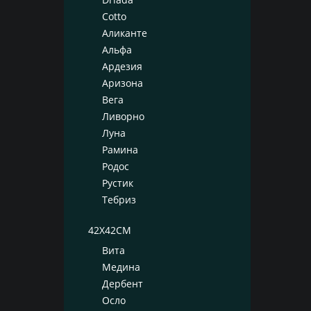
Cotto
Аликанте
Альфа
Ардезия
Аризона
Вега
Ливорно
Луна
Рамина
Родос
Рустик
Тебриз
42X42CM
Вита
Медина
Дербент
Осло