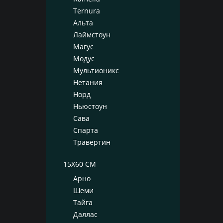
Ternura
Альта
Лаймстоун
Магус
Модус
Мультионикс
Нетания
Норд
Ньюстоун
Сава
Спарта
Травертин
15X60 СМ
Арно
Шеми
Тайга
Даллас