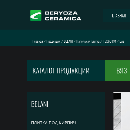
ГЛАВНАЯ
Главная
⁄
Продукция
⁄
BELANI
⁄
Напольная плитка
⁄
15X60 СМ
⁄
Вяз
КАТАЛОГ ПРОДУКЦИИ
ВЯЗ
BELANI
ПЛИТКА ПОД КИРПИЧ