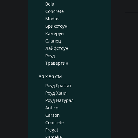
Bela
Concrete
Modus
Брикстоун
Камерун
Сланец
Лайфстоун
Роуд
Травертин
50 X 50 СМ
Роуд Графит
Роуд Хани
Роуд Натурал
Antico
Carson
Concrete
Fregat
Kamelia