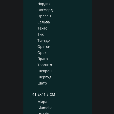
Нордик
Оксфорд
Орлеан
Сельва
Техас
Тик
Толедо
Орегон
Орех
Прага
Торонто
Шеврон
Шервуд
Шато
41.8X41.8 СМ
Мира
Glamelia
Driada